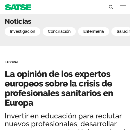
La opinión de los experto
Noticias
Sedes
investigación
conciliación
enfermería
salud
Conócenos
Un sindicato profesional e independiente
Nuestro trabajo
LABORAL
Delegados Sindicales
Ámbitos de negociación
Qué ofrecemos
La opinión de los expertos
Estructura organizativa
Secciones sindicales
europeos sobre la crisis de
Actualidad
profesionales sanitarios en
Transparencia
Servicios
Temas
Contáctanos
Europa
Ventajas
Noticias
Invertir en educación para reclutar
nuevos profesionales, desarrollar
Sala de prensa