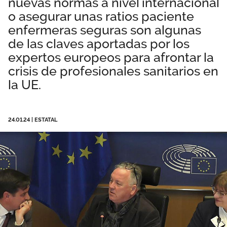
nuevas normas a nivel internacional
Área privada
Perspectivas
o asegurar unas ratios paciente
enfermeras seguras son algunas
de las claves aportadas por los
Únete
expertos europeos para afrontar la
Vídeos
crisis de profesionales sanitarios en
la UE.
Documentos
Publicaciones
24.01.24
|
ESTATAL