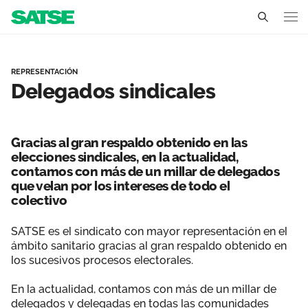
Delegados Sindicales - Es
Sedes
REPRESENTACIÓN
Delegados sindicales
Conócenos
Un sindicato profesional e independiente
Nuestro trabajo
Gracias al gran respaldo obtenido en las
Delegados Sindicales
elecciones sindicales, en la actualidad,
Ámbitos de negociación
Qué ofrecemos
contamos con más de un millar de delegados
Estructura organizativa
que velan por los intereses de todo el
Secciones sindicales
Actualidad
colectivo
Transparencia
Servicios
Temas
SATSE es el sindicato con mayor representación en el
Contáctanos
ámbito sanitario gracias al gran respaldo obtenido en
Ventajas
los sucesivos procesos electorales.
Noticias
En la actualidad, contamos con más de un millar de
Sala de prensa
delegados y delegadas en todas las comunidades