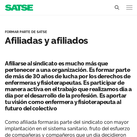
Afiliadas y afiliados - Esta
Sedes
FORMAR PARTE DE SATSE
Afiliadas y afiliados
Conócenos
Un sindicato profesional e independiente
Nuestro trabajo
Afiliarse al sindicato es mucho más que
Delegados Sindicales
pertenecer a una organización. Es formar parte
Ámbitos de negociación
Qué ofrecemos
de más de 30 años de lucha por los derechos de
Estructura organizativa
enfermeras y fisioterapeutas. Es participar de
Secciones sindicales
Actualidad
manera activa en el trabajo que realizamos día a
día por el desarrollo de la profesión. Es aportar
Transparencia
Servicios
tu visión como enfermera y fisioterapeuta al
Temas
Contáctanos
futuro del colectivo
Ventajas
Noticias
Como afiliada formarás parte del sindicato con mayor
implantación en el sistema sanitario, fruto del esfuerzo
Sala de prensa
de compañeras y compañeros que un día decidieron