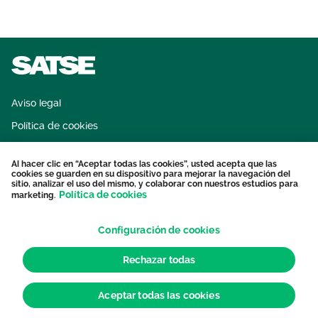
Aviso legal
Política de cookies
Sistema interno de información
Al hacer clic en “Aceptar todas las cookies”, usted acepta que las
Protección datos personales
cookies se guarden en su dispositivo para mejorar la navegación del
sitio, analizar el uso del mismo, y colaborar con nuestros estudios para
Contacto
Política de cookies
marketing.
Configuración de cookies
Rechazar todas
Aceptar todas las cookies
© 2026 Sindicato de Enfermería. Todos los derechos reservados.