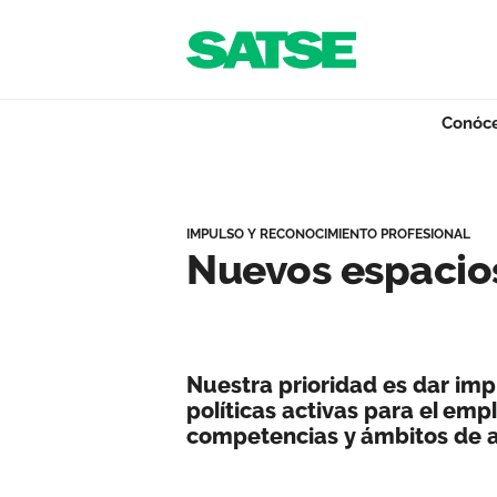
Navegación
Saltar al contenido
Conóc
Nuevos espacios p
Conócenos
IMPULSO Y RECONOCIMIENTO PROFESIONAL
Nuevos espacios
Nuestro trabajo
Nuestra prioridad es dar imp
Qué ofrecemos
políticas activas para el em
competencias y ámbitos de 
Actualidad