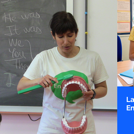
La
En