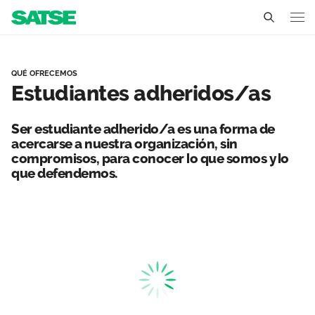
Estudiantes adheridos - E
Sedes
QUÉ OFRECEMOS
Estudiantes adheridos/as
Conócenos
Un sindicato profesional e independiente
Nuestro trabajo
Ser estudiante adherido/a es una forma de
acercarse a nuestra organización, sin
Delegados Sindicales
compromisos, para conocer lo que somos y lo
Ámbitos de negociación
Qué ofrecemos
que defendemos.
Estructura organizativa
Secciones sindicales
Actualidad
Transparencia
Servicios
Temas
Contáctanos
Ventajas
Noticias
Sala de prensa