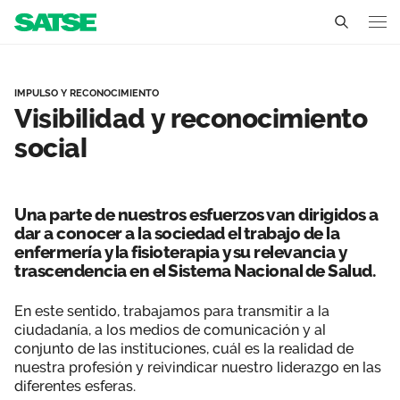
Visibilidad y reconocimie
Sedes
IMPULSO Y RECONOCIMIENTO
Visibilidad y reconocimiento
Conócenos
social
Un sindicato profesional e independiente
Nuestro trabajo
Delegados Sindicales
Ámbitos de negociación
Qué ofrecemos
Una parte de nuestros esfuerzos van dirigidos a
dar a conocer a la sociedad el trabajo de la
Estructura organizativa
Secciones sindicales
enfermería y la fisioterapia y su relevancia y
Actualidad
trascendencia en el Sistema Nacional de Salud.
Transparencia
Servicios
Temas
Contáctanos
En este sentido, trabajamos para transmitir a la
ciudadanía, a los medios de comunicación y al
Ventajas
Noticias
conjunto de las instituciones, cuál es la realidad de
nuestra profesión y reivindicar nuestro liderazgo en las
Sala de prensa
diferentes esferas.