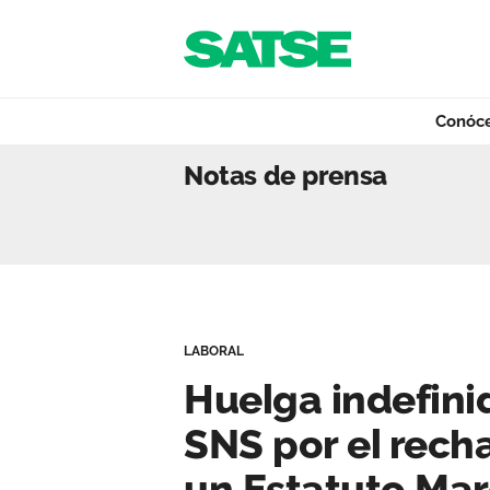
Navegación
Saltar al contenido
Conóc
Huelga indefinida
Notas de prensa
Conócenos
Nuestro trabajo
LABORAL
Qué ofrecemos
Huelga indefinid
SNS por el rech
Actualidad
un Estatuto Mar