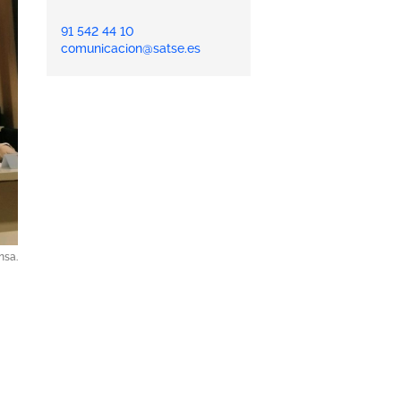
91 542 44 10
comunicacion@satse.es
nsa.