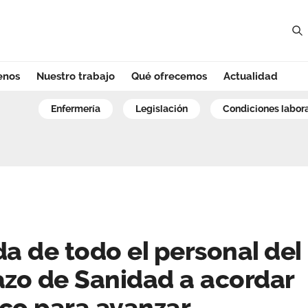
enos
Nuestro trabajo
Qué ofrecemos
Actualidad
 de todo el perso
enfermería
legislación
condiciones labor
a de todo el personal del
azo de Sanidad a acordar
co para avanzar