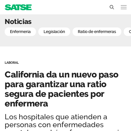
California da un nuevo pa
Noticias
Sedes
enfermería
legislación
ratio de enfermeras
Conócenos
Un sindicato profesional e independiente
Nuestro trabajo
LABORAL
Delegados Sindicales
Ámbitos de negociación
Qué ofrecemos
California da un nuevo paso
Estructura organizativa
Secciones sindicales
para garantizar una ratio
Actualidad
segura de pacientes por
Transparencia
Servicios
Temas
Contáctanos
enfermera
Ventajas
Noticias
Los hospitales que atienden a
personas con enfermedades
Sala de prensa