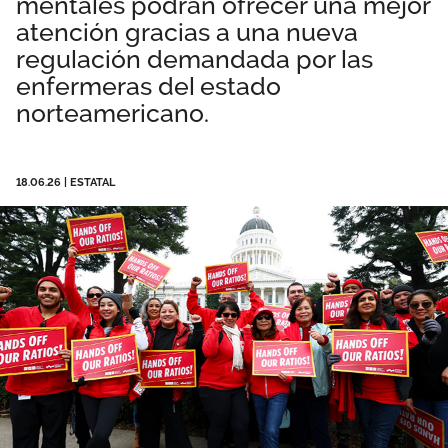
mentales podrán ofrecer una mejor
Área privada
Perspectivas
atención gracias a una nueva
regulación demandada por las
enfermeras del estado
Únete
norteamericano.
Vídeos
Documentos
18.06.26
|
ESTATAL
Publicaciones