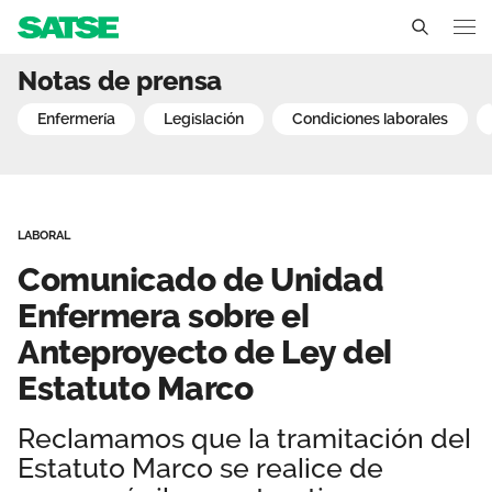
Comunicado de Unidad Enf
Notas de prensa
Sedes
enfermería
legislación
condiciones laborales
Conócenos
Un sindicato profesional e independiente
Nuestro trabajo
LABORAL
Delegados Sindicales
Ámbitos de negociación
Qué ofrecemos
Comunicado de Unidad
Estructura organizativa
Secciones sindicales
Enfermera sobre el
Actualidad
Anteproyecto de Ley del
Transparencia
Servicios
Temas
Contáctanos
Estatuto Marco
Ventajas
Noticias
Reclamamos que la tramitación del
Estatuto Marco se realice de
Sala de prensa