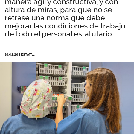
manera ágil y constructiva, y con
Área privada
Perspectivas
altura de miras, para que no se
retrase una norma que debe
mejorar las condiciones de trabajo
Únete
de todo el personal estatutario.
Vídeos
Documentos
16.02.26
|
ESTATAL
Publicaciones