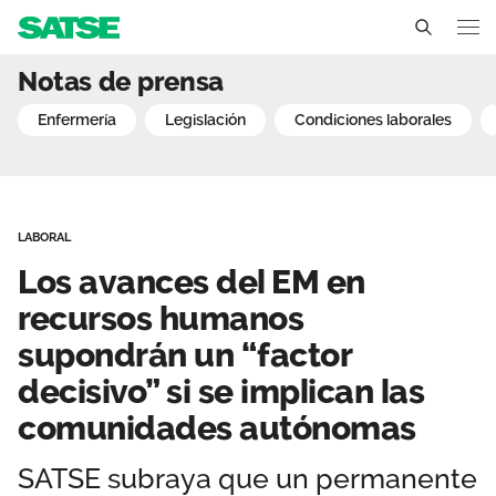
Los avances del EM en re
Notas de prensa
Sedes
enfermería
legislación
condiciones laborales
Conócenos
Un sindicato profesional e independiente
Nuestro trabajo
LABORAL
Delegados Sindicales
Ámbitos de negociación
Qué ofrecemos
Los avances del EM en
Estructura organizativa
Secciones sindicales
recursos humanos
Actualidad
supondrán un “factor
Transparencia
Servicios
Temas
Contáctanos
decisivo” si se implican las
Ventajas
comunidades autónomas
Noticias
Sala de prensa
SATSE subraya que un permanente