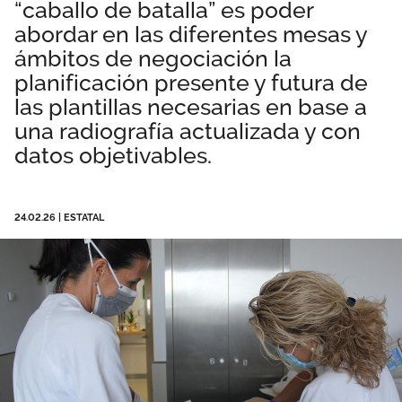
“caballo de batalla” es poder
Área privada
Perspectivas
abordar en las diferentes mesas y
ámbitos de negociación la
Únete
planificación presente y futura de
las plantillas necesarias en base a
Vídeos
una radiografía actualizada y con
Documentos
datos objetivables.
Publicaciones
24.02.26
|
ESTATAL