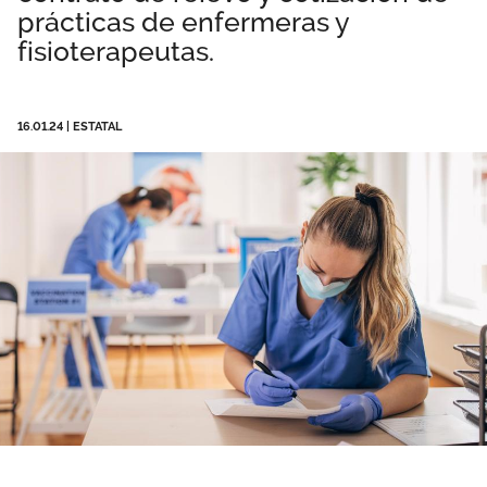
prácticas de enfermeras y
Área privada
Perspectivas
fisioterapeutas.
Únete
Vídeos
16.01.24
|
ESTATAL
Documentos
Publicaciones