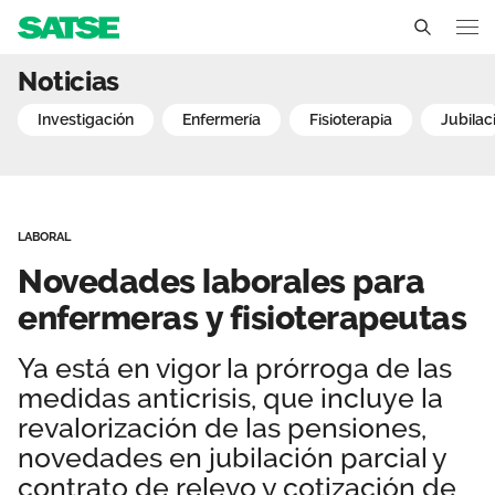
Novedades laborales para
Noticias
Sedes
investigación
enfermería
fisioterapia
jubilac
Conócenos
Un sindicato profesional e independiente
Nuestro trabajo
LABORAL
Delegados Sindicales
Ámbitos de negociación
Qué ofrecemos
Novedades laborales para
Estructura organizativa
Secciones sindicales
enfermeras y fisioterapeutas
Actualidad
Transparencia
Servicios
Ya está en vigor la prórroga de las
Temas
Contáctanos
medidas anticrisis, que incluye la
Ventajas
Noticias
revalorización de las pensiones,
novedades en jubilación parcial y
Sala de prensa
contrato de relevo y cotización de