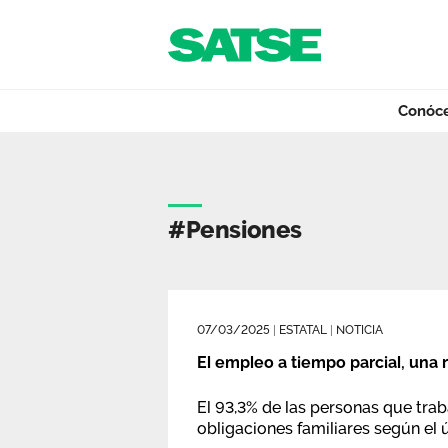
Navegación
Saltar al contenido
Conóc
Etiqueta - Estatal
Conócenos
#pensiones
Nuestro trabajo
07/03/2025
|
ESTATAL
|
NOTICIA
Qué ofrecemos
El empleo a tiempo parcial, una 
El 93,3% de las personas que tra
obligaciones familiares según el 
Actualidad