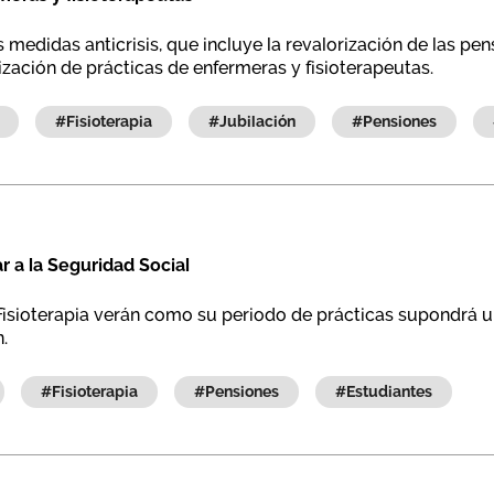
s medidas anticrisis, que incluye la revalorización de las pe
tización de prácticas de enfermeras y fisioterapeutas.
#fisioterapia
#jubilación
#pensiones
r a la Seguridad Social
Fisioterapia verán como su periodo de prácticas supondrá u
.
#fisioterapia
#pensiones
#estudiantes