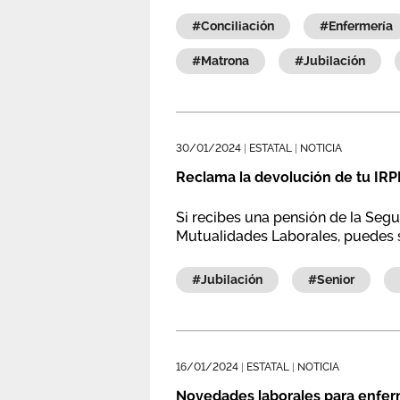
#conciliación
#enfermería
#matrona
#jubilación
30/01/2024
|
ESTATAL
|
NOTICIA
Reclama la devolución de tu IRP
Si recibes una pensión de la Segu
Mutualidades Laborales, puedes s
#jubilación
#senior
16/01/2024
|
ESTATAL
|
NOTICIA
Novedades laborales para enferm