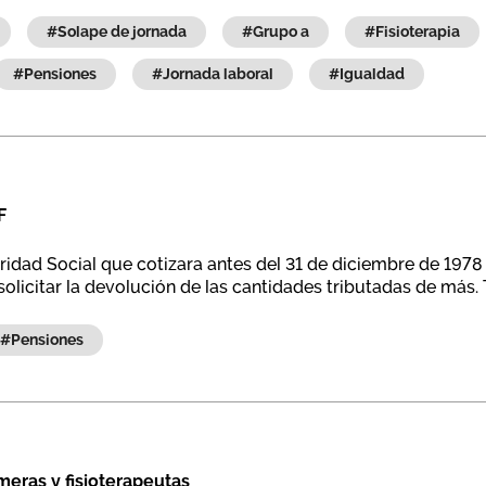
#solape de jornada
#grupo a
#fisioterapia
#pensiones
#jornada laboral
#igualdad
F
ridad Social que cotizara antes del 31 de diciembre de 1978 
olicitar la devolución de las cantidades tributadas de más
#pensiones
eras y fisioterapeutas