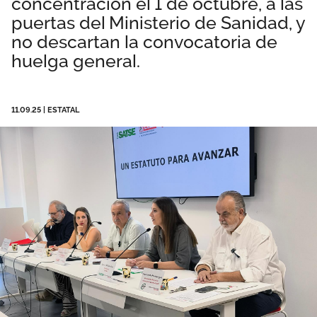
concentración el 1 de octubre, a las
Área privada
Perspectivas
puertas del Ministerio de Sanidad, y
no descartan la convocatoria de
huelga general.
Únete
Vídeos
11.09.25
|
ESTATAL
Documentos
Publicaciones