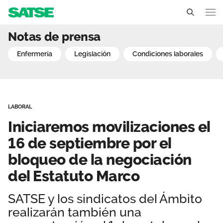
Iniciaremos movilizacione
Notas de prensa
Sedes
enfermería
legislación
condiciones laborales
Conócenos
Un sindicato profesional e independiente
Nuestro trabajo
LABORAL
Delegados Sindicales
Ámbitos de negociación
Qué ofrecemos
Iniciaremos movilizaciones el
Estructura organizativa
Secciones sindicales
16 de septiembre por el
Actualidad
bloqueo de la negociación
Transparencia
Servicios
Temas
Contáctanos
del Estatuto Marco
Ventajas
Noticias
SATSE y los sindicatos del Ámbito
realizarán también una
Sala de prensa