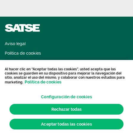
Aviso legal
Política de cookies
Sistema interno de información
Al hacer clic en “Aceptar todas las cookies”, usted acepta que las
Protección datos personales
cookies se guarden en su dispositivo para mejorar la navegación del
sitio, analizar el uso del mismo, y colaborar con nuestros estudios para
Contacto
Política de cookies
marketing.
Configuración de cookies
Rechazar todas
Aceptar todas las cookies
© 2026 Sindicato de Enfermería. Todos los derechos reservados.