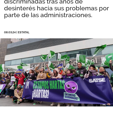
discriminadas tras años de
Área privada
Perspectivas
desinterés hacia sus problemas por
parte de las administraciones.
Únete
Vídeos
08.03.24
|
ESTATAL
Documentos
Publicaciones