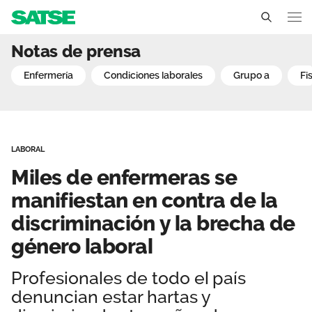
Miles de enfermeras se ma
Notas de prensa
Sedes
enfermería
condiciones laborales
grupo a
f
Conócenos
Un sindicato profesional e independiente
Nuestro trabajo
LABORAL
Delegados Sindicales
Ámbitos de negociación
Qué ofrecemos
Miles de enfermeras se
Estructura organizativa
Secciones sindicales
manifiestan en contra de la
Actualidad
discriminación y la brecha de
Transparencia
Servicios
Temas
Contáctanos
género laboral
Ventajas
Noticias
Profesionales de todo el país
denuncian estar hartas y
Sala de prensa