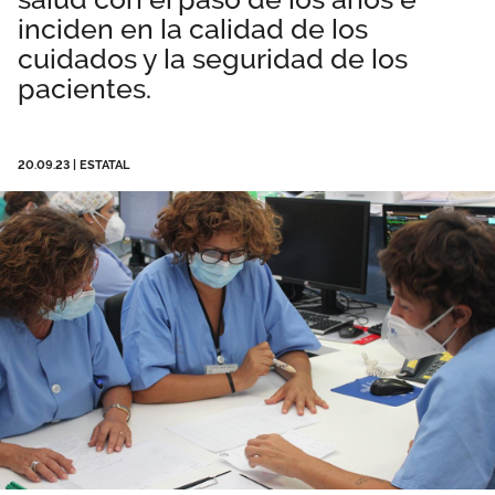
inciden en la calidad de los
Área privada
Perspectivas
cuidados y la seguridad de los
pacientes.
Únete
Vídeos
20.09.23
|
ESTATAL
Documentos
Publicaciones