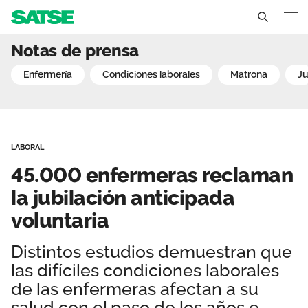
45.000 enfermeras reclama
Notas de prensa
Sedes
enfermería
condiciones laborales
matrona
j
Conócenos
Un sindicato profesional e independiente
Nuestro trabajo
LABORAL
Delegados Sindicales
Ámbitos de negociación
Qué ofrecemos
45.000 enfermeras reclaman
Estructura organizativa
Secciones sindicales
la jubilación anticipada
Actualidad
voluntaria
Transparencia
Servicios
Temas
Contáctanos
Distintos estudios demuestran que
Ventajas
Noticias
las difíciles condiciones laborales
de las enfermeras afectan a su
Sala de prensa
salud con el paso de los años e