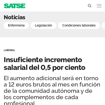
Insuficiente incremento sa
Noticias
Sedes
enfermería
legislación
condiciones laborales
Conócenos
Un sindicato profesional e independiente
Nuestro trabajo
LABORAL
Delegados Sindicales
Ámbitos de negociación
Qué ofrecemos
Insuficiente incremento
Estructura organizativa
Secciones sindicales
salarial del 0,5 por ciento
Actualidad
Transparencia
Servicios
El aumento adicional será en torno
Temas
Contáctanos
a 12 euros brutos al mes en función
Ventajas
Noticias
de la comunidad autónoma y de
los complementos de cada
Sala de prensa
profesional