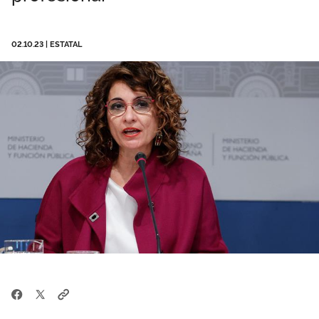
Área privada
Perspectivas
02.10.23
|
ESTATAL
Únete
Vídeos
Documentos
Publicaciones