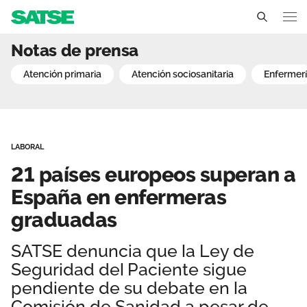
21 países europeos supe
Notas de prensa
Sedes
atención primaria
atención sociosanitaria
enfermer
Conócenos
Un sindicato profesional e independiente
Nuestro trabajo
LABORAL
Delegados Sindicales
Ámbitos de negociación
Qué ofrecemos
21 países europeos superan a
Estructura organizativa
Secciones sindicales
España en enfermeras
Actualidad
graduadas
Transparencia
Servicios
Temas
Contáctanos
SATSE denuncia que la Ley de
Ventajas
Noticias
Seguridad del Paciente sigue
pendiente de su debate en la
Sala de prensa
Comisión de Sanidad a pesar de