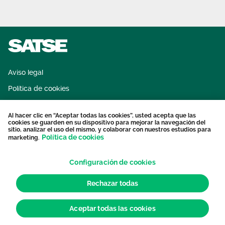
Aviso legal
Política de cookies
Sistema interno de información
Al hacer clic en “Aceptar todas las cookies”, usted acepta que las
Protección datos personales
cookies se guarden en su dispositivo para mejorar la navegación del
sitio, analizar el uso del mismo, y colaborar con nuestros estudios para
Contacto
Política de cookies
marketing.
Configuración de cookies
Rechazar todas
Aceptar todas las cookies
© 2026 Sindicato de Enfermería. Todos los derechos reservados.