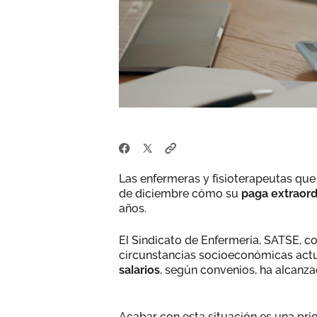
Las enfermeras y fisioterapeutas que 
de diciembre cómo su
paga extraord
años.
El Sindicato de Enfermería, SATSE, con
circunstancias socioeconómicas actu
salarios
, según convenios, ha alcanza
Acabar con esta situación es una pri