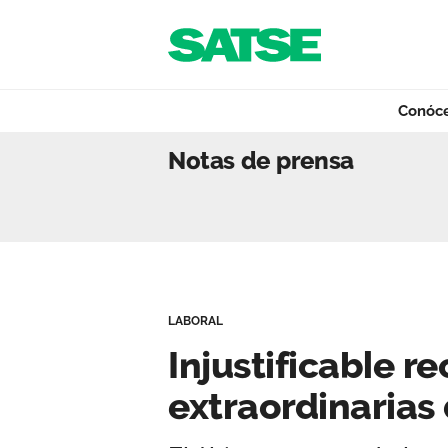
Navegación
Saltar al contenido
Conóc
Injustificable re
Notas de prensa
Conócenos
Nuestro trabajo
LABORAL
Qué ofrecemos
Injustificable r
extraordinarias
Actualidad