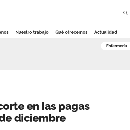
enos
Nuestro trabajo
Qué ofrecemos
Actualidad
corte en las pagas
enfermería
ecorte en las pagas
 de diciembre