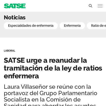
SATSE urge a reanudar la 
Noticias
Sedes
especialidades de enfermería
enfermería
ratio de
Conócenos
Un sindicato profesional e independiente
Nuestro trabajo
LABORAL
Delegados Sindicales
Ámbitos de negociación
Qué ofrecemos
SATSE urge a reanudar la
Estructura organizativa
Secciones sindicales
tramitación de la ley de ratios
Actualidad
enfermera
Transparencia
Servicios
Temas
Contáctanos
Laura Villaseñor se reúne con la
Ventajas
Noticias
portavoz del Grupo Parlamentario
Socialista en la Comisión de
Sala de prensa
Sanidad para abordar los asuntos