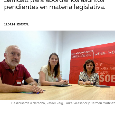
pendientes en materia legislativa.
Área privada
Perspectivas
Únete
12.07.24
|
ESTATAL
Vídeos
Documentos
Publicaciones
De izquierda a derecha, Rafael Reig, Laura Villaseñor y Carmen Martínez