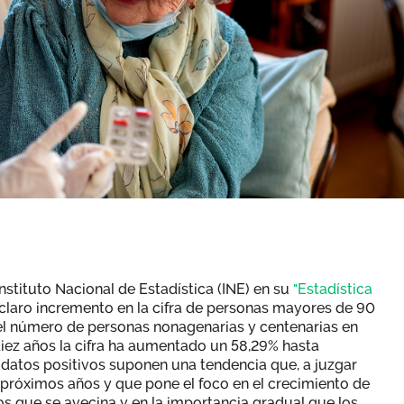
nstituto Nacional de Estadística (INE) en su
"Estadística
laro incremento en la cifra de personas mayores de 90
 el número de personas nonagenarias y centenarias en
iez años la cifra ha aumentado un 58,29% hasta
s datos positivos suponen una tendencia que, a juzgar
s próximos años y que pone el foco en el crecimiento de
os que se avecina y en la importancia gradual que los