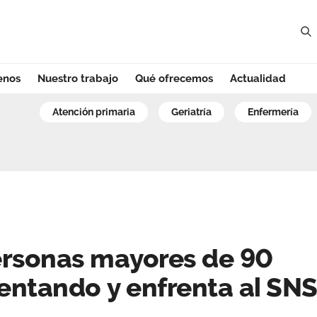
enos
Nuestro trabajo
Qué ofrecemos
Actualidad
sonas mayores de 
atención primaria
geriatría
enfermería
ersonas mayores de 90
entando y enfrenta al SN