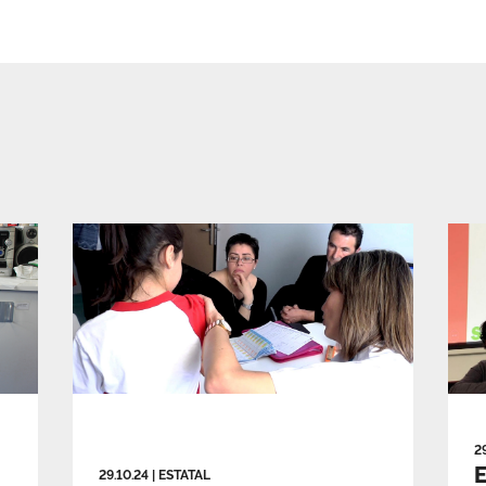
2
E
29.10.24
|
ESTATAL