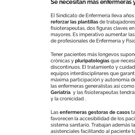
Se necesitan más enfermeras y
El Sindicato de Enfermería lleva año
reforzar las plantillas
de trabajadores
fisioterapeutas, dos figuras claves e
mayores. Es imperativo aumentar las p
de profesionales de Enfermería y Fis
Tener pacientes más longevos supon
crónicas y
pluripatologías
que necesi
discontinuos. El tratamiento y cuid
equipos interdisciplinares que garant
máxima participación y autonomía del
las enfermeras generalistas así como
Geriatría
y las fisioterapeutas tendrá
y la cronicidad .
Las
enfermeras gestoras de casos
ta
favorecen la accesibilidad de los pac
sistema sanitario. Trabajan además l
asistenciales facilitando al paciente 