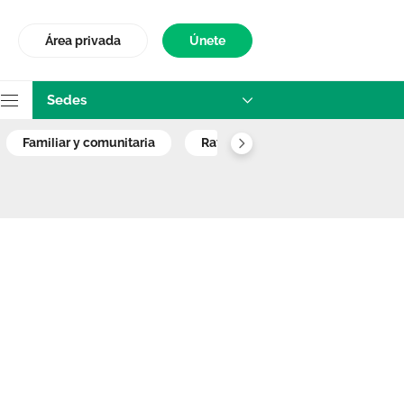
Área privada
Únete
Sedes
90 años sigue aum
familiar y comunitaria
ratio de enfermeras
pacie
S