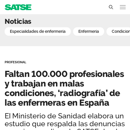
Faltan 100.000 profesiona
Noticias
Sedes
especialidades de enfermería
enfermería
condicio
Conócenos
Un sindicato profesional e independiente
Nuestro trabajo
PROFESIONAL
Delegados Sindicales
Ámbitos de negociación
Qué ofrecemos
Faltan 100.000 profesionales
Estructura organizativa
Secciones sindicales
y trabajan en malas
Actualidad
condiciones, ‘radiografía’ de
Transparencia
Servicios
Temas
Contáctanos
las enfermeras en España
Ventajas
Noticias
El Ministerio de Sanidad elabora un
estudio que respalda las denuncias
Sala de prensa