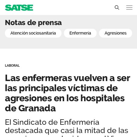
Las enfermeras vuelven a 
Notas de prensa
Sedes
atención sociosanitaria
enfermería
agresiones
Conócenos
Un sindicato profesional e independiente
Nuestro trabajo
LABORAL
Delegados Sindicales
Ámbitos de negociación
Qué ofrecemos
Las enfermeras vuelven a ser
Estructura organizativa
Secciones sindicales
las principales víctimas de
Actualidad
agresiones en los hospitales
Transparencia
Servicios
Temas
Contáctanos
de Granada
Ventajas
Noticias
El Sindicato de Enfermería
destacada que casi la mitad de las
Sala de prensa