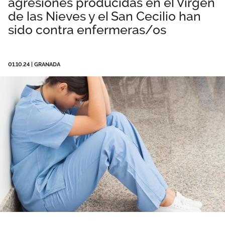
agresiones producidas en el Virgen
Área privada
Perspectivas
de las Nieves y el San Cecilio han
sido contra enfermeras/os
Únete
Vídeos
01.10.24
|
GRANADA
Documentos
Publicaciones