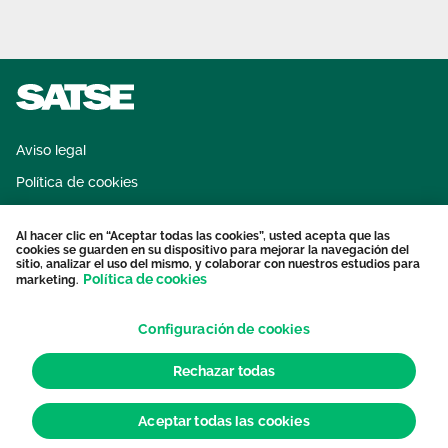
Aviso legal
Política de cookies
Sistema interno de información
Al hacer clic en “Aceptar todas las cookies”, usted acepta que las
Protección datos personales
cookies se guarden en su dispositivo para mejorar la navegación del
sitio, analizar el uso del mismo, y colaborar con nuestros estudios para
Contacto
Política de cookies
marketing.
Configuración de cookies
Rechazar todas
Aceptar todas las cookies
© 2026 Sindicato de Enfermería. Todos los derechos reservados.