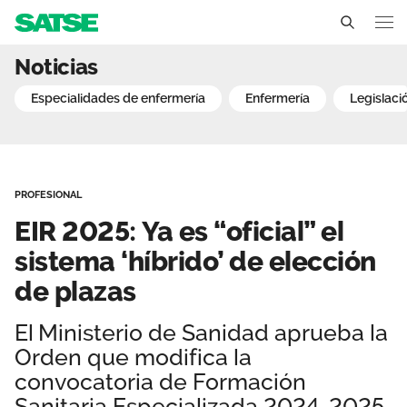
EIR 2025: Ya es “oficial” 
Noticias
Sedes
especialidades de enfermería
enfermería
legislaci
Conócenos
Un sindicato profesional e independiente
Nuestro trabajo
PROFESIONAL
Delegados Sindicales
Ámbitos de negociación
Qué ofrecemos
EIR 2025: Ya es “oficial” el
Estructura organizativa
Secciones sindicales
sistema ‘híbrido’ de elección
Actualidad
de plazas
Transparencia
Servicios
Temas
Contáctanos
El Ministerio de Sanidad aprueba la
Ventajas
Noticias
Orden que modifica la
convocatoria de Formación
Sala de prensa
Sanitaria Especializada 2024-2025,