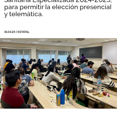
para permitir la elección presencial
Área privada
Perspectivas
y telemática.
Únete
Vídeos
31.03.25
|
ESTATAL
Documentos
Publicaciones