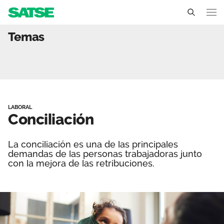
Conciliación - Estatal
Temas
Sedes
Conócenos
Un sindicato profesional e independiente
Nuestro trabajo
LABORAL
Delegados Sindicales
Ámbitos de negociación
Conciliación
Qué ofrecemos
Estructura organizativa
Secciones sindicales
Actualidad
La conciliación es una de las principales
demandas de las personas trabajadoras junto
Transparencia
con la mejora de las retribuciones.
Servicios
Temas
Contáctanos
Ventajas
Noticias
Sala de prensa