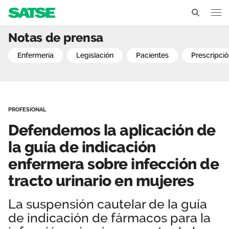
Defendemos la aplicación 
Notas de prensa
Sedes
enfermería
legislación
pacientes
prescripci
Conócenos
Un sindicato profesional e independiente
Nuestro trabajo
PROFESIONAL
Delegados Sindicales
Ámbitos de negociación
Qué ofrecemos
Defendemos la aplicación de
Estructura organizativa
Secciones sindicales
la guía de indicación
Actualidad
enfermera sobre infección de
Transparencia
Servicios
Temas
Contáctanos
tracto urinario en mujeres
Ventajas
Noticias
La suspensión cautelar de la guía
de indicación de fármacos para la
Sala de prensa