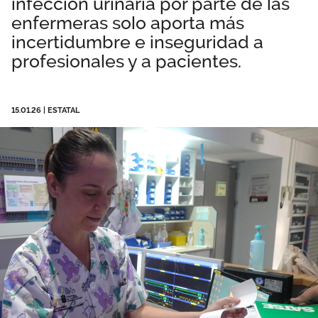
infección urinaria por parte de las
Área privada
Perspectivas
enfermeras solo aporta más
incertidumbre e inseguridad a
profesionales y a pacientes.
Únete
Vídeos
15.01.26
|
ESTATAL
Documentos
Publicaciones