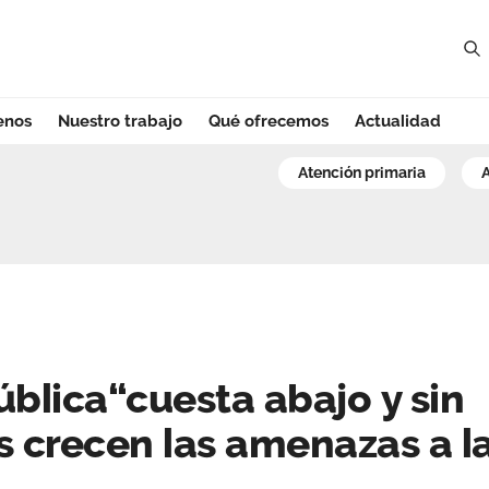
enos
Nuestro trabajo
Qué ofrecemos
Actualidad
lica“cuesta abajo 
atención primaria
ública“cuesta abajo y sin
s crecen las amenazas a l