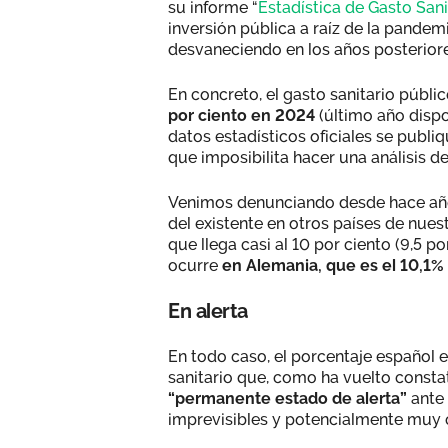
su informe “
Estadística de Gasto Sani
inversión pública a raíz de la pandem
desvaneciendo en los años posterior
En concreto, el gasto sanitario públi
por ciento en 2024
(último año disp
datos estadísticos oficiales se publ
que imposibilita hacer una análisis de
Venimos denunciando desde hace año
del existente en otros países de nue
que llega casi al 10 por ciento (9,5 p
ocurre
en Alemania, que es el 10,1% d
En alerta
En todo caso, el porcentaje español 
sanitario que, como ha vuelto constata
“permanente estado de alerta”
ante 
imprevisibles y potencialmente muy c