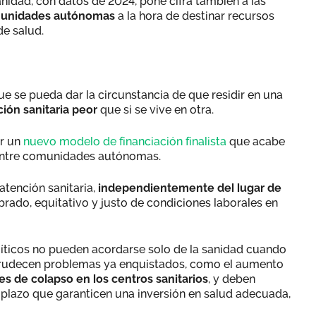
nidad, con datos de 2024, pone cifra también a las
omunidades autónomas
a la hora de destinar recursos
de salud.
ue se pueda dar la circunstancia de que residir en una
ión sanitaria peor
que si se vive en otra.
r un
nuevo modelo de financiación finalista
que acabe
 entre comunidades autónomas.
atención sanitaria,
independientemente del lugar de
brado, equitativo y justo de condiciones laborales en
líticos no pueden acordarse solo de la sanidad cuando
recrudecen problemas ya enquistados, como el aumento
es de colapso en los centros sanitarios
, y deben
o plazo que garanticen una inversión en salud adecuada,