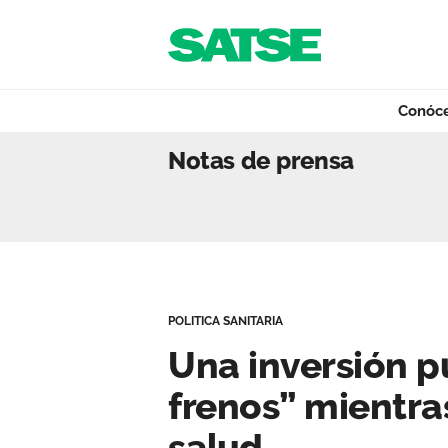
Navegación
Saltar al contenido
Conóc
Una inversión púb
Notas de prensa
Conócenos
Nuestro trabajo
POLITICA SANITARIA
Qué ofrecemos
Una inversión p
frenos” mientra
Actualidad
salud