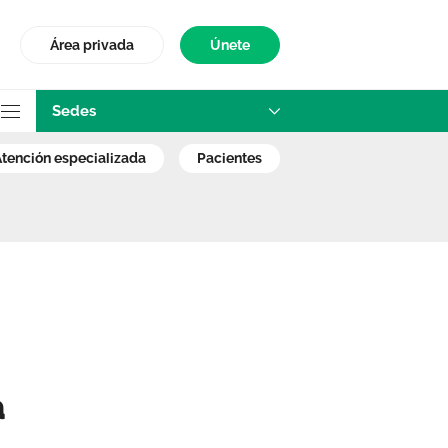
Área privada
Únete
Sedes
y sin frenos” mie
atención especializada
pacientes
a