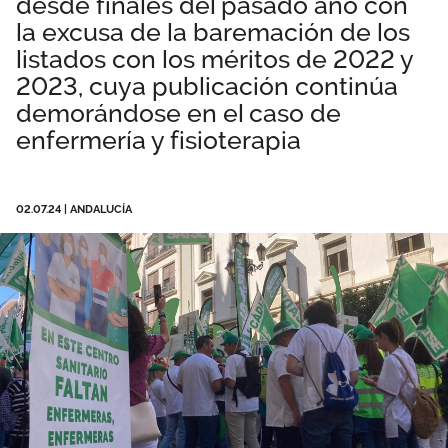
desde finales del pasado año con
Área privada
Perspectivas
la excusa de la baremación de los
listados con los méritos de 2022 y
2023, cuya publicación continúa
Únete
demorándose en el caso de
Vídeos
enfermería y fisioterapia
Documentos
Publicaciones
02.07.24
|
ANDALUCÍA