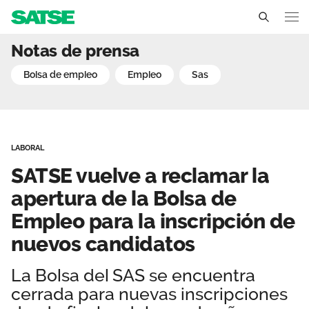
SATSE vuelve a reclamar l
Notas de prensa
Sedes
bolsa de empleo
empleo
sas
Conócenos
Un sindicato profesional e independiente
Nuestro trabajo
LABORAL
Delegados Sindicales
Ámbitos de negociación
Qué ofrecemos
SATSE vuelve a reclamar la
Estructura organizativa
Secciones sindicales
apertura de la Bolsa de
Actualidad
Empleo para la inscripción de
Transparencia
Servicios
Temas
Contáctanos
nuevos candidatos
Ventajas
Noticias
La Bolsa del SAS se encuentra
cerrada para nuevas inscripciones
Sala de prensa