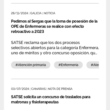
Área privada
Perspectivas
28/11/2024
|
GALICIA
|
NOTICIA
Únete
Pedimos al Sergas que la toma de posesión de la
OPE de Enfermeras se realice con efecto
Vídeos
retroactivo a 2023
Documentos
SATSE reclama que los dos procesos
selectivos abiertos para la categoría Enfermera,
Publicaciones
uno de méritos y otro concurso oposición, que
se iniciaron de forma paralela tengan los
mismos derechos con el fin de que se
#atención primaria
#enfermería
#atención
mantengan los criterios para el acceso al
empleo público de igualdad y mérito.
03/07/2024
|
CANARIAS
|
NOTA DE PRENSA
SATSE solicita un concurso de traslados para
matronas y fisioterapeutas