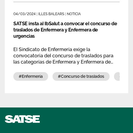
04/03/2024
|
ILLES BALEARS
|
NOTICIA
SATSE insta al IbSalut a convocar el concurso de
traslados de Enfermera y Enfermera de
urgencias
El Sindicato de Enfermería exige la
convocatoria del concurso de traslados para
las categorías de Enfermera y Enfermera de
Urgencias de Atención Primaria y 061 del
IbSalut.
#enfermería
#concurso de traslados
#urg