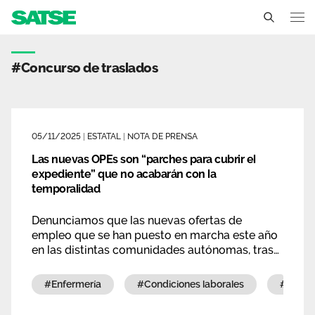
Etiqueta - Estatal
Sedes
#concurso de traslados
Conócenos
Un sindicato profesional e independiente
Nuestro trabajo
05/11/2025
|
ESTATAL
|
NOTA DE PRENSA
Delegados Sindicales
Las nuevas OPEs son “parches para cubrir el
Ámbitos de negociación
Qué ofrecemos
expediente” que no acabarán con la
Estructura organizativa
temporalidad
Secciones sindicales
Actualidad
Transparencia
Denunciamos que las nuevas ofertas de
Servicios
Temas
empleo que se han puesto en marcha este año
Contáctanos
en las distintas comunidades autónomas, tras
Ventajas
el proceso extraordinario de estabilización de
Noticias
plazas, resultan insuficientes al cubrir solo
#enfermería
#condiciones laborales
#fisio
necesidades puntuales y urgentes.
Sala de prensa