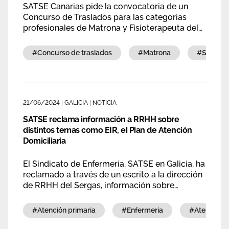
SATSE Canarias pide la convocatoria de un
Concurso de Traslados para las categorías
profesionales de Matrona y Fisioterapeuta del
Servicio Canario de Salud (SCS).
#concurso de traslados
#matrona
#servic
21/06/2024
|
GALICIA
|
NOTICIA
SATSE reclama información a RRHH sobre
distintos temas como EIR, el Plan de Atención
Domiciliaria
El Sindicato de Enfermería, SATSE en Galicia, ha
reclamado a través de un escrito a la dirección
de RRHH del Sergas, información sobre
diversos temas o que necesitan ser
solucionados como por ejemplo el tema de los
#atención primaria
#enfermería
#atención
salarios del EIR, el Plan de Atención Primaria o
la prórroga de los taxis en AP entre otras