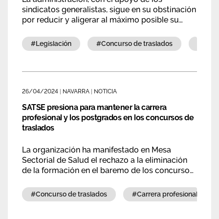
sindicatos generalistas, sigue en su obstinación
por reducir y aligerar al máximo posible su
carga de trabajo en lo relativo a la resolución
de los procesos laborales y movimientos como
#legislación
#concurso de traslados
#ope
acoplamientos y traslados.
26/04/2024
|
NAVARRA
|
NOTICIA
SATSE presiona para mantener la carrera
profesional y los postgrados en los concursos de
traslados
La organización ha manifestado en Mesa
Sectorial de Salud el rechazo a la eliminación
de la formación en el baremo de los concursos
de traslado. Sin embargo, la administración ha
mantenido su postura de simplificar los
#concurso de traslados
#carrera profesional
procesos por esta vía.