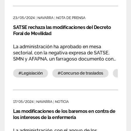
cuestiones.
23/05/2024
|
NAVARRA
|
NOTA DE PRENSA
SATSE rechaza las modificaciones del Decreto
Foral de Movilidad
La administración ha aprobado en mesa
sectorial, con la negativa expresa de SATSE,
SMN y AFAPNA, un farragoso documento con
las modificaciones relativas a los procesos de
movilidad que afectan directamente a la
#legislación
#concurso de traslados
#sns-
enfermería y la fisioterapia.
17/05/2024
|
NAVARRA
|
NOTICIA
Las modificaciones de los baremos en contra de
los intereses de la enfermería
La administración, con el apoyo de los