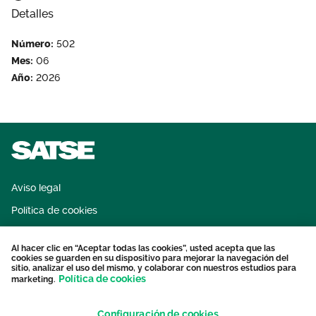
Detalles
Número:
502
Mes:
06
Año:
2026
Aviso legal
Política de cookies
Sistema interno de información
Al hacer clic en “Aceptar todas las cookies”, usted acepta que las
Protección datos personales
cookies se guarden en su dispositivo para mejorar la navegación del
sitio, analizar el uso del mismo, y colaborar con nuestros estudios para
Contacto
Política de cookies
marketing.
Configuración de cookies