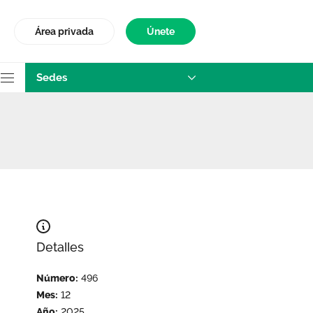
Área privada
Únete
Sedes
Detalles
Número:
496
Mes:
12
Año:
2025