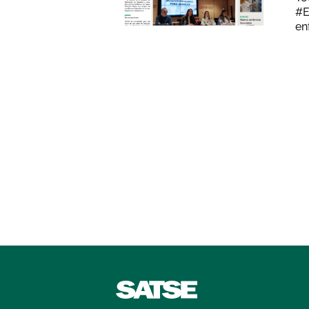
#E
en