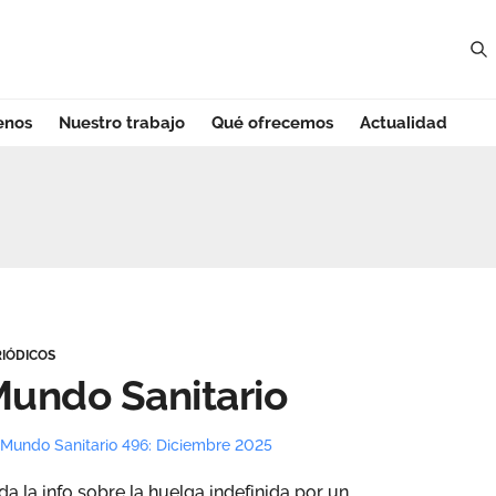
enos
Nuestro trabajo
Qué ofrecemos
Actualidad
 Estatal
RIÓDICOS
undo Sanitario
Mundo Sanitario 496: Diciembre 2025
da la info sobre la huelga indefinida por un