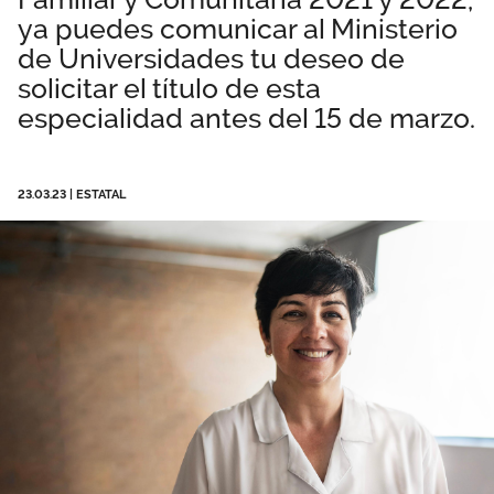
ya puedes comunicar al Ministerio
Área privada
Perspectivas
de Universidades tu deseo de
solicitar el título de esta
Únete
especialidad antes del 15 de marzo.
Vídeos
Documentos
23.03.23
|
ESTATAL
Publicaciones