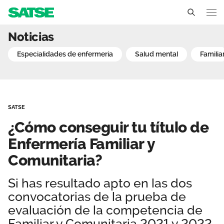
¿Cómo conseguir tu título
Noticias
Sedes
especialidades de enfermería
salud mental
famili
Conócenos
Un sindicato profesional e independiente
Nuestro trabajo
SATSE
Delegados Sindicales
Ámbitos de negociación
Qué ofrecemos
¿Cómo conseguir tu título de
Estructura organizativa
Secciones sindicales
Enfermería Familiar y
Actualidad
Comunitaria?
Transparencia
Servicios
Temas
Contáctanos
Si has resultado apto en las dos
Ventajas
Noticias
convocatorias de la prueba de
evaluación de la competencia de
Sala de prensa
Familiar y Comunitaria 2021 y 2022,