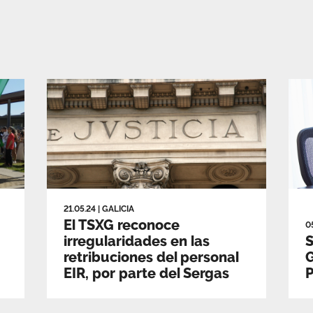
21.05.24
|
GALICIA
El TSXG reconoce
0
irregularidades en las
S
retribuciones del personal
G
EIR, por parte del Sergas
P