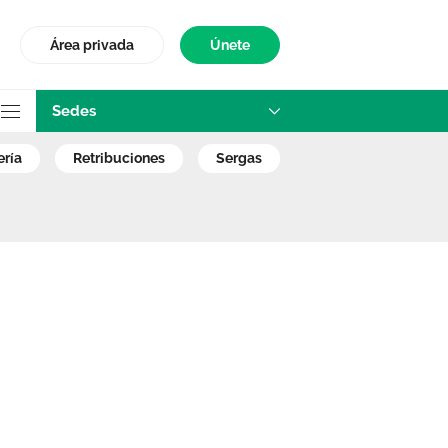
Área privada
Únete
Sedes
as, dan su fruto -
ería
retribuciones
sergas