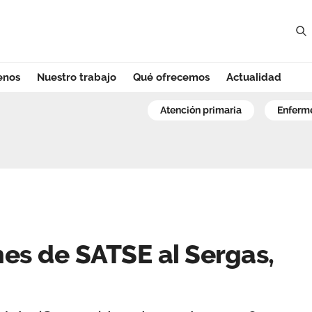
enos
Nuestro trabajo
Qué ofrecemos
Actualidad
 de SATSE al Serg
atención primaria
enferm
es de SATSE al Sergas,