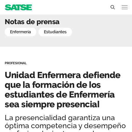
Unidad Enfermera defiend
Notas de prensa
Sedes
enfermería
estudiantes
Conócenos
Un sindicato profesional e independiente
Nuestro trabajo
PROFESIONAL
Delegados Sindicales
Ámbitos de negociación
Qué ofrecemos
Unidad Enfermera defiende
Estructura organizativa
Secciones sindicales
que la formación de los
Actualidad
estudiantes de Enfermería
Transparencia
Servicios
Temas
Contáctanos
sea siempre presencial
Ventajas
Noticias
La presencialidad garantiza una
óptima competencia y desempeño
Sala de prensa