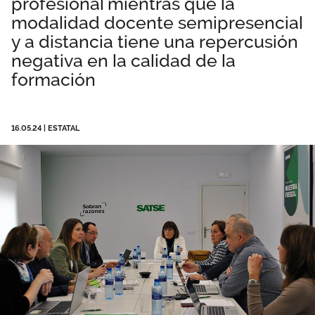
profesional mientras que la
Área privada
Perspectivas
modalidad docente semipresencial
y a distancia tiene una repercusión
negativa en la calidad de la
Únete
formación
Vídeos
Documentos
16.05.24
|
ESTATAL
Publicaciones