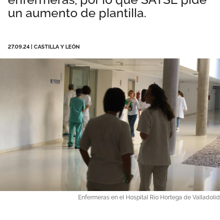
un aumento de plantilla.
Área privada
Perspectivas
Únete
27.09.24
|
CASTILLA Y LEÓN
Vídeos
Documentos
Publicaciones
Enfermeras en el Hospital Río Hortega de Valladolid