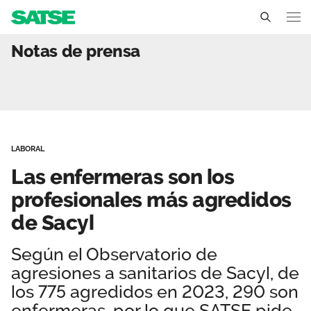
Las enfermeras son los p
Notas de prensa
Sedes
Conócenos
Un sindicato profesional e independiente
Nuestro trabajo
LABORAL
Delegados Sindicales
Ámbitos de negociación
Qué ofrecemos
Las enfermeras son los
Estructura organizativa
Secciones sindicales
profesionales más agredidos
Actualidad
de Sacyl
Transparencia
Servicios
Temas
Contáctanos
Según el Observatorio de
Ventajas
Noticias
agresiones a sanitarios de Sacyl, de
los 775 agredidos en 2023, 290 son
Sala de prensa
enfermeras, por lo que SATSE pide