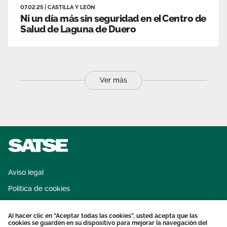
07.02.25
|
CASTILLA Y LEÓN
Ni un día más sin seguridad en el Centro de
Salud de Laguna de Duero
Ver más
Aviso legal
Política de cookies
Sistema interno de información
Al hacer clic en “Aceptar todas las cookies”, usted acepta que las
Protección datos personales
cookies se guarden en su dispositivo para mejorar la navegación del