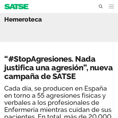
“#StopAgresiones. Nada j
Hemeroteca
Sedes
Conócenos
Un sindicato profesional e independiente
Nuestro trabajo
“#StopAgresiones. Nada
Delegados Sindicales
Ámbitos de negociación
Qué ofrecemos
justifica una agresión”, nueva
Estructura organizativa
Secciones sindicales
campaña de SATSE
Actualidad
Transparencia
Servicios
Cada día, se producen en España
Temas
Contáctanos
en torno a 55 agresiones físicas y
Ventajas
Noticias
verbales a los profesionales de
Enfermería mientras cuidan de sus
Sala de prensa
pacientes. En total, más de 20.000