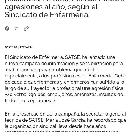
agresiones al año, según el
Área privada
Perspectivas
Sindicato de Enfermería.
Únete
Vídeos
Documentos
01.03.18
|
ESTATAL
El Sindicato de Enfermería, SATSE, ha lanzado una
Publicaciones
nueva campaña de información y sensibilización para
acabar con un grave problema que afecta,
especialmente, a los profesionales de Enfermería. Ocho
de cada diez enfermeras y enfermeros han sufrido a lo
largo de su trayectoria profesional una agresión física
y/o verbal (golpes, empujones, amenazas, insultos de
todo tipo, vejaciones…).
En la presentación de la campaña, la secretaria general
técnica de SATSE, María José García, ha recordado que
la organización sindical lleva desde hace años