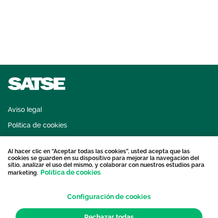
Aviso legal
Política de cookies
Sistema interno de información
Al hacer clic en “Aceptar todas las cookies”, usted acepta que las
Protección datos personales
cookies se guarden en su dispositivo para mejorar la navegación del
sitio, analizar el uso del mismo, y colaborar con nuestros estudios para
Contacto
Política de cookies
marketing.
Configuración de cookies
Rechazar todas