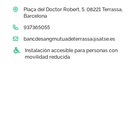
Área privada
Perspectivas
Plaça del Doctor Robert, 5, 08221 Terrassa,
Barcelona
Únete
937365055
Vídeos
bancdesangmutuadeterrassa@satse.es
Documentos
Instalación accesible para personas con
movilidad reducida
Publicaciones