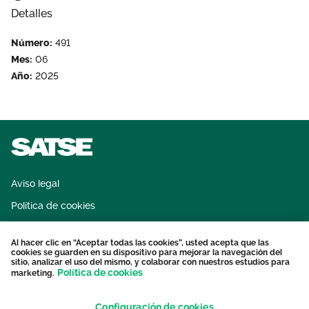
Detalles
Número:
491
Mes:
06
Año:
2025
Aviso legal
Política de cookies
Sistema interno de información
Al hacer clic en “Aceptar todas las cookies”, usted acepta que las
Protección datos personales
cookies se guarden en su dispositivo para mejorar la navegación del
sitio, analizar el uso del mismo, y colaborar con nuestros estudios para
Contacto
Política de cookies
marketing.
Configuración de cookies