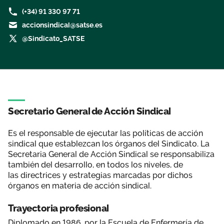
Área privada
Perspectivas
(+34) 91 330 97 71
accionsindical@satse.es
@Sindicato_SATSE
Únete
Vídeos
Documentos
Publicaciones
Secretario General de Acción Sindical
Es el responsable de ejecutar las políticas de acción
sindical que establezcan los órganos del Sindicato. La
Secretaria General de Acción Sindical se responsabiliza
también del desarrollo, en todos los niveles, de
las directrices y estrategias marcadas por dichos
órganos en materia de acción sindical.
Trayectoria profesional
Diplomado en 1986, por la Escuela de Enfermería de