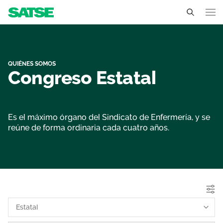
Organigrama - Estatal
Sedes
Conócenos
QUIÉNES SOMOS
Congreso Estatal
Un sindicato profesional e independiente
Nuestro trabajo
Delegados Sindicales
Ámbitos de negociación
Qué ofrecemos
Es el máximo órgano del Sindicato de Enfermería, y se
reúne de forma ordinaria cada cuatro años.
Estructura organizativa
Secciones sindicales
Actualidad
Transparencia
Servicios
Temas
Contáctanos
Ventajas
Noticias
Sala de prensa