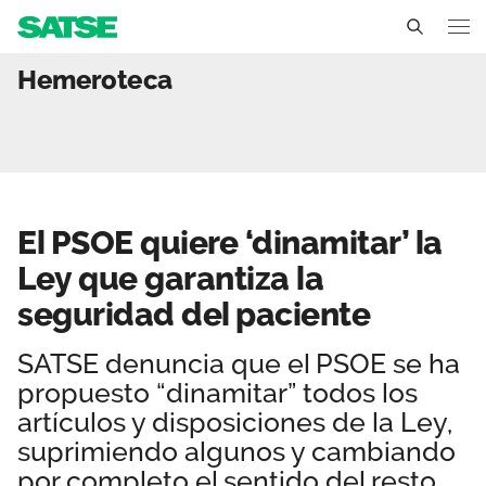
El PSOE quiere ‘dinamitar
Hemeroteca
Sedes
Conócenos
Un sindicato profesional e independiente
Nuestro trabajo
El PSOE quiere ‘dinamitar’ la
Delegados Sindicales
Ámbitos de negociación
Qué ofrecemos
Ley que garantiza la
Estructura organizativa
Secciones sindicales
seguridad del paciente
Actualidad
Transparencia
Servicios
SATSE denuncia que el PSOE se ha
Temas
Contáctanos
propuesto “dinamitar” todos los
Ventajas
Noticias
artículos y disposiciones de la Ley,
suprimiendo algunos y cambiando
Sala de prensa
por completo el sentido del resto,