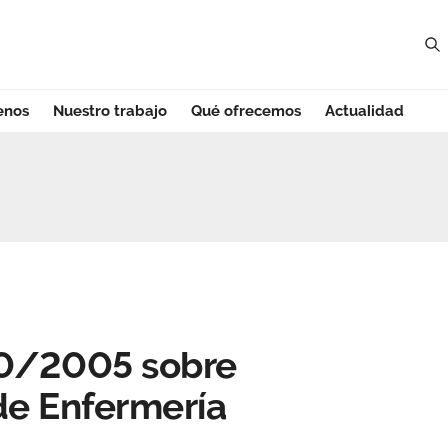
enos
Nuestro trabajo
Qué ofrecemos
Actualidad
/2005 sobre espec
50/2005 sobre
de Enfermería