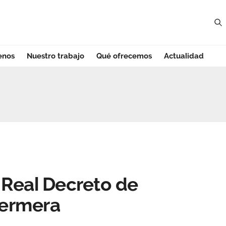
enos
Nuestro trabajo
Qué ofrecemos
Actualidad
eal Decreto de Pr
 Real Decreto de
fermera