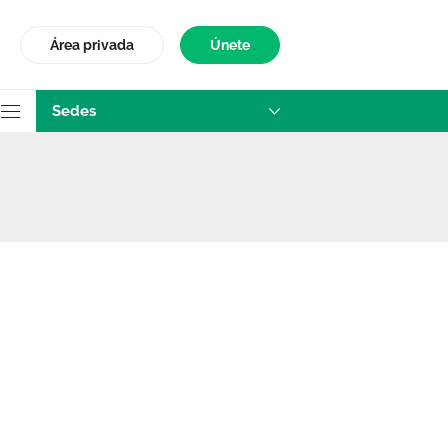
Área privada
Únete
Sedes
escripción Enferm